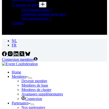
Á propos de nous
Qui sommes-nous ?
Comment sommes-nous nés?
Que faisons-nous ?
Contact
NL
FR
Connexion membres
Home
Membres
Devenir membre
Membres de base
Membres de cluster
Avantages supplémentaires
Connexion
Partenaires
Nos partenaires