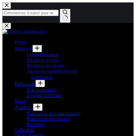
Passer
au
contenu
Aucun
résultat
Home
Membres
Devenir membre
Membres de base
Membres de cluster
Avantages supplémentaires
Connexion
Partenaires
Nos partenaires
Devient partenaire
News
Academy
Plateforme de connaissance
Plateforme des clusters
Boutique
Calendrier
Offres d’emploi